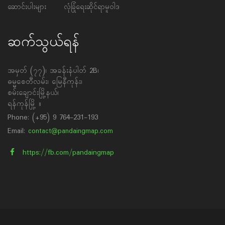
ဆောင်းပါးများ
လုံခြုံရေးဆိုင်ရာမူဝါဒ
ဆက်သွယ်ရန်
အမှတ် (၇၇)၊ အခန်းနံပါတ် 2B၊
ဓမ္မစေတီလမ်း၊ မြေနီကုန်း၊
စမ်းချောင်းမြို့နယ်၊
ရန်ကုန်မြို့ ။
Phone: (+95) 9 764-231-193
Email:
contact@pandaingmap.com
https://fb.com/pandaingmap