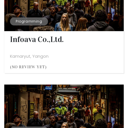
Programming
Infoava Co.,Ltd.
Kamaryut, Yangon
(NO REVIEW YET)