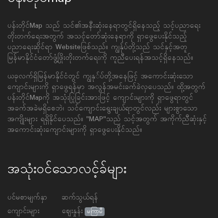
ပန်းတိုင်Map သည် သင်၏အနီးဆုံးနေရာတွင်ရှိနေသည့် သင့်ပညာရေး
တိုးတက်ရေးအတွက် အသင့်တော်ဆုံးနေရာကို ရှာဖွေပေးနိုင်သည့်
ပညာရေးဆိုင်ရာ Websiteဖြစ်သည်။ ကျွန်ုပ်တို့သည် သင်နှင့်အတူ
မြန်မာနိုင်ငံတော်ဖွံ့ဖြိုးတိုးတက်ရေးကို ကူညီပေးရန်အသင့်ရှိနေသည်။
ယခုလက်ရှိမြန်မာနိုင်ငံတွင် ကျွနု်ပ်တို့အနေဖြင့် အကောင်းဆုံးသော
ကျောင်းများကို ရှာဖွေရန်မှာ အလွန်အမင်းခက်ခဲလှပေသည်။ ထို့အတွက်
ပန်းတိုင်Mapကို အသုံးပြုခြင်းအားဖြင့် ကျောင်းများကို ရှာဖွေရာတွင်
အခက်အခဲမရှိစေဘဲ၊ သင်ကျောင်းရွေးချယ်ရာတွင်လည်း များစွာသော
အကျိုးများ ရရှိနိုင်ပေသည်။ "MAP"သည် သင့်အတွက် အကိုက်ညီဆုံးနှင့်
အကောင်းဆုံးကျောင်းများကို ရှာဖွေပေးနိုင်သည်။
အသုံးဝင်သောလင့်ခ်များ
ပင်မစာမျက်နှာ
ဆက်သွယ်ရန်
ကျောင်းများ
ဈေးနှုန်း
မကြာမီ